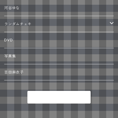
河谷ゆな
ランダムチェキ
サイン入り
DVD
写真集
吉田麻衣子
商品一覧に戻る