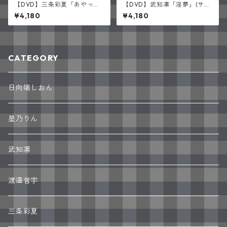
【DVD】三条彩夏「あやっぺ
【DVD】武知凛「淫夢」(サイ
のこと、すき？」(サイン入り)
ン入り)
¥4,180
¥4,180
CATEGORY
日向端しおん
星乃りん
武知凛
渡邉音宇
三条彩夏