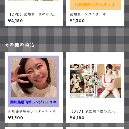
【DVD】武知凛「僕の恋人が
武知凛ランダムチェキ
可愛すぎる」(サイン入り)
¥4,180
¥1,300
その他の商品
西川路瑠璃華ランダムチェキ
【DVD】武知凛「僕の恋人が
可愛すぎる」(サイン入り)
¥1,300
¥4,180