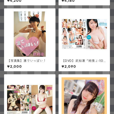
¥4,200
¥4,180
【写真集】凛でいっぱい！
【DVD】武知凛「純情Ｊ-10
0％」(サイン入り)
¥2,000
¥2,090