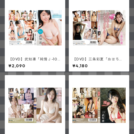
【DVD】武知凛「純情Ｊ-10
【DVD】三条彩夏「おはちお
0％」(サイン入り)
うち ～あやっぺとかえろ～」
¥2,090
¥4,180
(サイン入り)