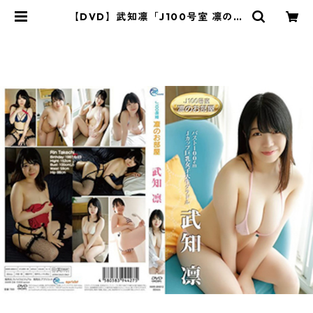
【DVD】武知凛「J100号室 凛のお
部屋」(サイン入り) | ksysshop