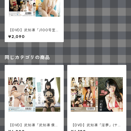
【DVD】武知凛「J100号室
凛のお部屋」(サイン入り)
¥2,090
同じカテゴリの商品
【DVD】武知凛「武知凛 僕の
【DVD】武知凛「淫夢」(サイ
彼女の七変化」(サイン入り)
ン入り)